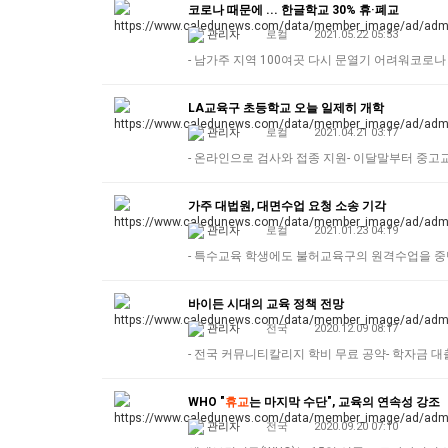
코로나 때문에 ... 한글학교 30% 휴·폐교
관리자
로컬
2021.05.22 05:53
- 남가주 지역 100여곳 다시 문열기 어려워코로
LA교육구 초등학교 오늘 일제히 개학
관리자
로컬
2021.04.21 03:17
- 온라인으로 검사와 접종 지원- 이달말부터 중고교
가주 대법원, 대면수업 요청 소송 기각
관리자
로컬
2021.01.23 04:19
- 특수교육 학생에도 불허교육구의 원격수업을 
바이든 시대의 교육 정책 전망
관리자
전국
2020.12.09 08:17
- 전국 커뮤니티칼리지 학비 무료 공약- 학자금 
WHO "
휴교
는 마지막 수단", 교육의 연속성 강조
관리자
전국
2020.09.20 07:10