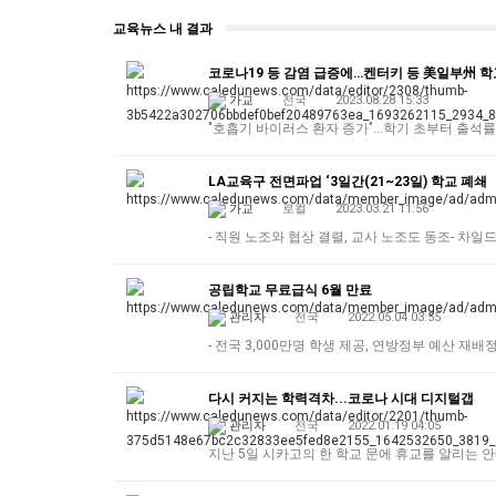
교육뉴스 내 결과
코로나19 등 감염 급증에…켄터키 등 美일부州 
가교
전국
2023.08.28 15:33
"호흡기 바이러스 환자 증가"…학기 초부터 출석
LA교육구 전면파업 ‘3일간(21~23일) 학교 폐쇄
가교
로컬
2023.03.21 11:56
- 직원 노조와 협상 결렬, 교사 노조도 동조- 차
공립학교 무료급식 6월 만료
관리자
전국
2022.05.04 03:55
- 전국 3,000만명 학생 제공, 연방정부 예산 재
다시 커지는 학력격차...코로나 시대 디지털갭
관리자
전국
2022.01.19 04:05
지난 5일 시카고의 한 학교 문에 휴교를 알리는 