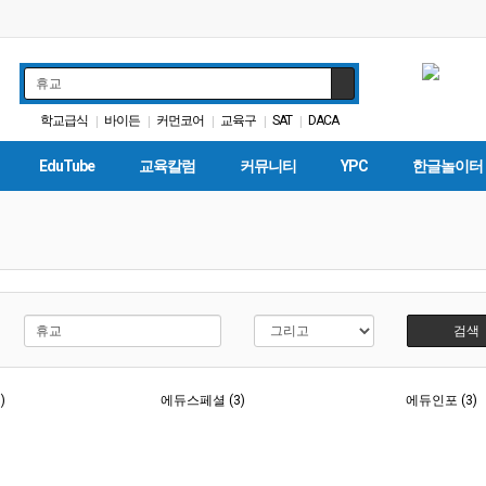
학교급식
바이든
커먼코어
교육구
SAT
DACA
|
|
|
|
|
교육정책
학자금
대입
ACT
|
|
|
|
EduTube
교육칼럼
커뮤니티
YPC
한글놀이터
검색
)
에듀스페셜 (3)
에듀인포 (3)