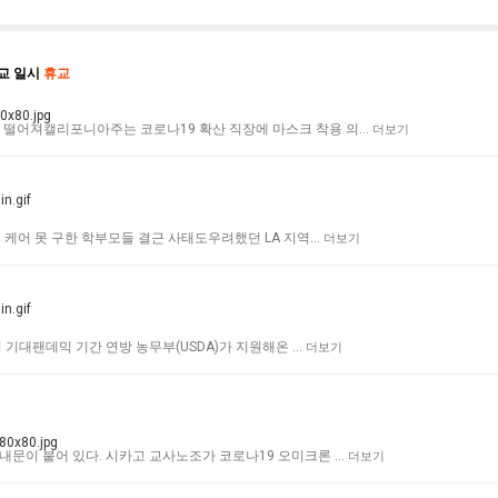
학교 일시
휴교
률 떨어져캘리포니아주는 코로나19 확산 직장에 마스크 착용 의…
더보기
일드 케어 못 구한 학부모들 결근 사태도우려했던 LA 지역…
더보기
배정 기대팬데믹 기간 연방 농무부(USDA)가 지원해온 …
더보기
안내문이 붙어 있다. 시카고 교사노조가 코로나19 오미크론 …
더보기