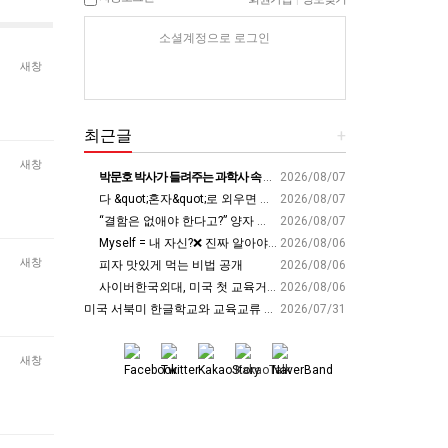
소셜계정으로 로그인
새창
최근글
+
새창
박문호 박사가 들려주는 과학사 속 결정적 순간들! 직관을 뛰어넘는 과학적 통찰 : 생각하는 청소년을 위한 과학 시리즈 1부(feat.박문호 박사)
2026/08/07
다 &quot;혼자&quot;로 외우면 틀려요. Alone????By myself????On my own
2026/08/07
“결함은 없애야 한다고?” 양자 연구자가 밝힌 신비: 없애려던 흠이 무기가 되는 방법 | 이정현 KIST 양자기술연구단 선임연구원 | 양자 컴퓨터 인생 | 세바시 2121회
2026/08/07
Myself = 내 자신?❌ 진짜 알아야 할 뜻????
2026/08/06
새창
피자 맛있게 먹는 비법 공개
2026/08/06
사이버한국외대, 미국 첫 교육거점 구축…뉴욕에 미주글로벌센터 개소 - 재외동포신문
2026/08/06
미국 서북미 한글학교와 교육교류 첫 물꼬 - 사회적경제뉴스
2026/07/31
새창