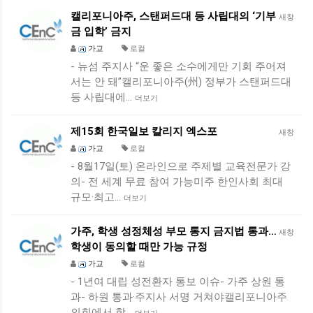
캘리포니아주, 스탠퍼드대 등 사립대의 ‘기부
새창
금 입학’ 금지
가교
로컬
- 뉴섬 주지사 “운 좋은 소수에게만 기회 주어져
서는 안 돼”캘리포니아주(州) 정부가 스탠퍼드대
등 사립대에…
더보기
제15회 한국일보 칼리지 엑스포
새창
가교
로컬
- 8월17일(토) 온라인으로 주제별 교육전문가 강
의- 전 세계 무료 참여 가능미주 한인사회 최대
규모·최고…
더보기
가주, 학생 성정체성 부모 통지 금지법 통과…
새창
학생이 동의할 때만 가능 규정
가교
로컬
- 1년여 대립 성전환자 통보 이슈- 가주 상원 통
과- 하원 통과·주지사 서명 거쳐야캘리포니아주
의회에서 학…