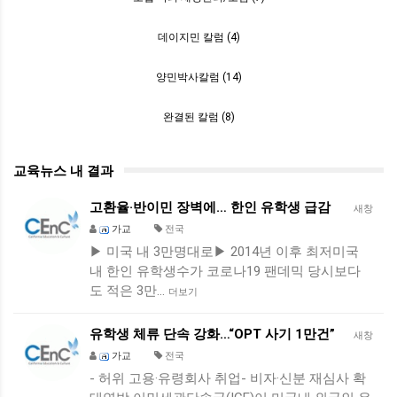
데이지민 칼럼 (4)
양민박사칼럼 (14)
완결된 칼럼 (8)
교육뉴스 내 결과
고환율·반이민 장벽에… 한인 유학생 급감
새창
가교
전국
▶ 미국 내 3만명대로▶ 2014년 이후 최저미국
내 한인 유학생수가 코로나19 팬데믹 당시보다
도 적은 3만…
더보기
유학생 체류 단속 강화…“OPT 사기 1만건”
새창
가교
전국
- 허위 고용·유령회사 취업- 비자·신분 재심사 확