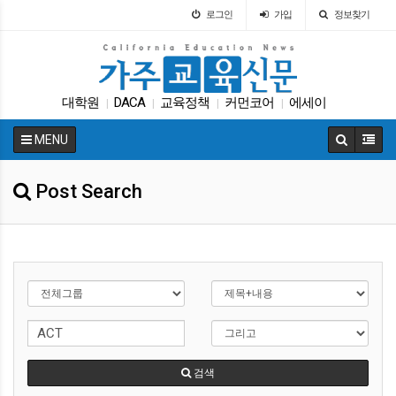
로그인
가입
정보찾기
대학원
DACA
교육정책
커먼코어
에세이
|
|
|
|
바이든
매그닛 스쿨
ACT
대입
트럼프
|
|
|
|
|
MENU
Post Search
검색