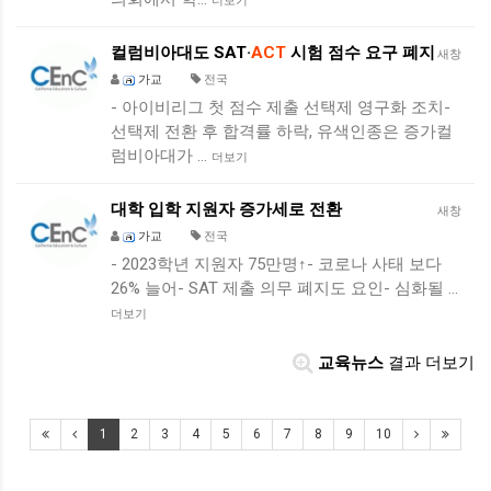
더보기
컬럼비아대도 SAT·
ACT
시험 점수 요구 폐지
새창
가교
전국
- 아이비리그 첫 점수 제출 선택제 영구화 조치-
선택제 전환 후 합격률 하락, 유색인종은 증가컬
럼비아대가 …
더보기
대학 입학 지원자 증가세로 전환
새창
가교
전국
- 2023학년 지원자 75만명↑- 코로나 사태 보다
26% 늘어- SAT 제출 의무 폐지도 요인- 심화될 …
더보기
교육뉴스
결과 더보기
1
2
3
4
5
6
7
8
9
10