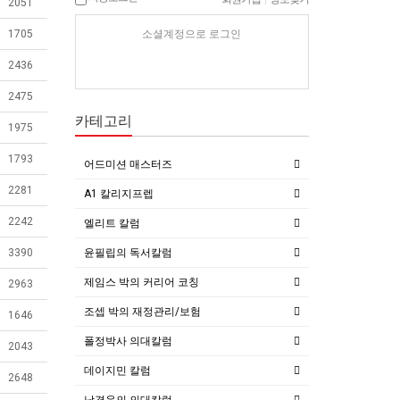
2051
소셜계정으로 로그인
1705
2436
2475
카테고리
1975
1793
어드미션 매스터즈
2281
A1 칼리지프렙
2242
엘리트 칼럼
윤필립의 독서칼럼
3390
제임스 박의 커리어 코칭
2963
조셉 박의 재정관리/보험
1646
폴정박사 의대칼럼
2043
데이지민 칼럼
2648
남경윤의 의대칼럼