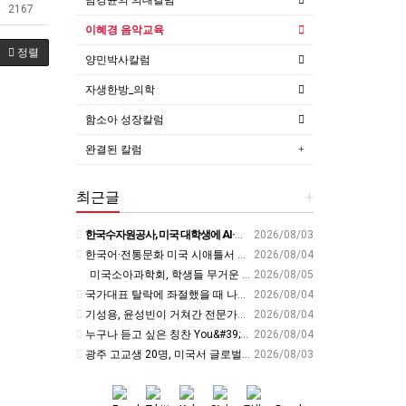
2167
이혜경 음악교육
정렬
양민박사칼럼
자생한방_의학
함소아 성장칼럼
완결된 칼럼
최근글
+
한국수자원공사, 미국 대학생에 AI·디지털트윈 물관리 교육 - cfnews.kr
2026/08/03
한국어·전통문화 미국 시애틀서 알렸다… 전북교육청, 국제교육 협력 확대 - 세계일보
2026/08/04
미국소아과학회, 학생들 무거운 책가방 ‘경고’ - 교육플러스
2026/08/05
국가대표 탈락에 좌절했을 때 나를 살린 부모님의 &#39;이 행동&#39; | 김아랑 전 쇼트트랙 선수 | 국가대표 쇼트트랙 올림픽 금메달 | 세바시 2116회
2026/08/04
기성용, 윤성빈이 거쳐간 전문가의 경고 &#39;이런 사람은 운동, 안하는 게 낫습니다&#39; | 홍정기 차의과대학스포츠의학대학원장 | 운동 건강 체중조절 면역력 | 세바시 2118회
2026/08/04
누구나 듣고 싶은 칭찬 You&#39;re thriving✨(번창❌)
2026/08/04
광주 고교생 20명, 미국서 글로벌 리더십 키운다 - 호남교육신문
2026/08/03