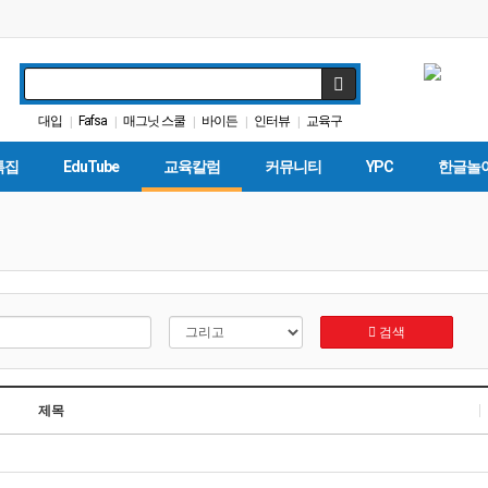
대입
Fafsa
매그닛 스쿨
바이든
인터뷰
교육구
|
|
|
|
|
팝사
LA교육구
DACA
다카
|
|
|
|
특집
EduTube
교육칼럼
커뮤니티
YPC
한글놀
검색
제목