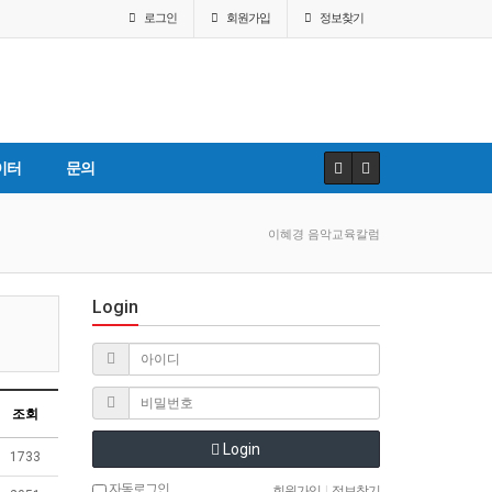
로그인
회원
가입
정보찾기
이터
문의
이혜경 음악교육칼럼
Login
조회
Login
1733
자동로그인
회원가입
|
정보찾기