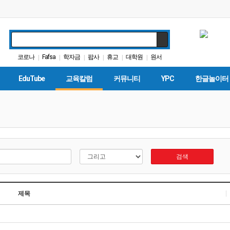
코로나
Fafsa
학자금
팝사
휴교
대학원
원서
|
|
|
|
|
|
커먼코어
트럼프
교육정책
|
|
|
EduTube
교육칼럼
커뮤니티
YPC
한글놀이터
검색
제목