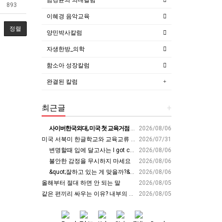
893
이혜경 음악교육
정렬
양민박사칼럼
자생한방_의학
함소아 성장칼럼
완결된 칼럼
최근글
+
사이버한국외대, 미국 첫 교육거점 구축…뉴욕에 미주글로벌센터 개소 - 재외동포신문
2026/08/06
미국 서북미 한글학교와 교육교류 첫 물꼬 - 사회적경제뉴스
2026/07/31
변명할때 입에 달고사는 I got carried away????????
2026/08/06
불안한 감정을 무시하지 마세요
2026/08/06
&quot;잘하고 있는 게 맞을까?&quot; 세바시 대표가 비교 지옥에서 탈출한 방법 [#세바시45 에디토리얼 ep.2]
2026/08/06
올해부터 절대 하면 안 되는 말
2026/08/05
같은 편끼리 싸우는 이유? 내부의 적이 더 무섭다? 인간이 갈등을 빚는 이유ㅣ최재천의 아마존
2026/08/05