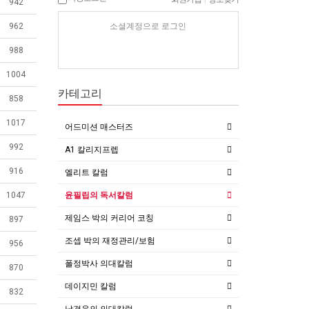
942
소셜계정으로 로그인
962
988
1004
카테고리
858
1017
어드미션 매스터즈
992
A1 칼리지프렙
916
엘리트 칼럼
윤필립의 독서칼럼
1047
제임스 박의 커리어 코칭
897
조셉 박의 재정관리/보험
956
폴정박사 의대칼럼
870
데이지민 칼럼
832
남경윤의 의대칼럼