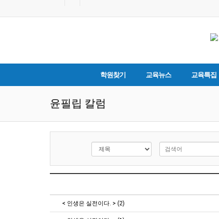
학원찾기
교육뉴스
교육특집
윤필립 칼럼
< 인생은 실전이다. > (2)