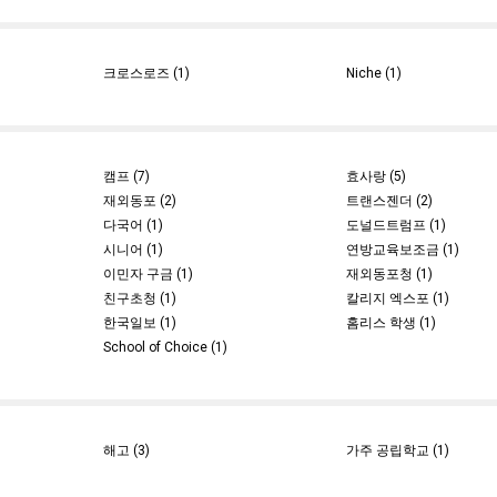
크로스로즈 (1)
Niche (1)
캠프 (7)
효사랑 (5)
재외동포 (2)
트랜스젠더 (2)
다국어 (1)
도널드트럼프 (1)
시니어 (1)
연방교육보조금 (1)
이민자 구금 (1)
재외동포청 (1)
친구초청 (1)
칼리지 엑스포 (1)
한국일보 (1)
홈리스 학생 (1)
School of Choice (1)
해고 (3)
가주 공립학교 (1)