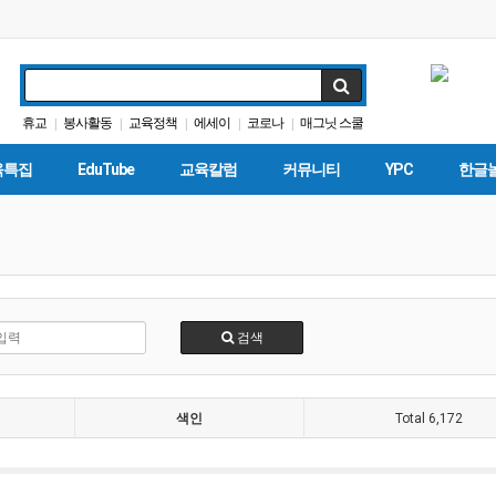
휴교
봉사활동
교육정책
에세이
코로나
매그닛 스쿨
|
|
|
|
|
인터뷰
가주교육신문
바이든
다카
|
|
|
|
육특집
EduTube
교육칼럼
커뮤니티
YPC
한글
검색
색인
Total 6,172