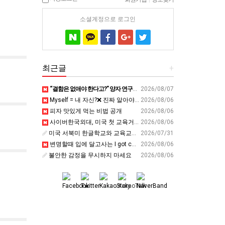
소셜계정으로 로그인
최근글
+
“결함은 없애야 한다고?” 양자 연구자가 밝힌 신비: 없애려던 흠이 무기가 되는 방법 | 이정현 KIST 양자기술연구단 선임연구원 | 양자 컴퓨터 인생 | 세바시 2121회
2026/08/07
Myself = 내 자신?❌ 진짜 알아야 할 뜻????
2026/08/06
피자 맛있게 먹는 비법 공개
2026/08/06
사이버한국외대, 미국 첫 교육거점 구축…뉴욕에 미주글로벌센터 개소 - 재외동포신문
2026/08/06
미국 서북미 한글학교와 교육교류 첫 물꼬 - 사회적경제뉴스
2026/07/31
변명할때 입에 달고사는 I got carried away????????
2026/08/06
불안한 감정을 무시하지 마세요
2026/08/06