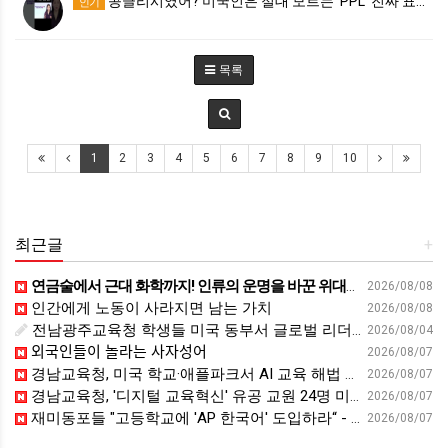
콩글리시였어? 미국인은 절대 모르는 ‘PPL’ 진짜 표…
인기
목록
1
2
3
4
5
6
7
8
9
10
최근글
+
연금술에서 근대 화학까지! 인류의 운명을 바꾼 위대한 발견 : 생각하는 청소년을 위한 과학 시리즈 2부(feat.박문호 박사)
2026/08/08
인간에게 노동이 사라지면 남는 가치
2026/08/08
전남광주교육청 학생들 미국 동부서 글로벌 리더십 체험 - 전남인터넷신문
2026/08/04
외국인들이 놀라는 사자성어
2026/08/07
경남교육청, 미국 학교·애플파크서 AI 교육 해법 찾는다 - 스트레이트뉴스
2026/08/07
경남교육청, '디지털 교육혁신' 유공 교원 24명 미국 연수 - 연합뉴스
2026/08/07
재미동포들 "고등학교에 'AP 한국어' 도입하라“ - 재외동포신문
2026/08/07