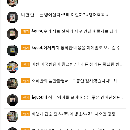
나만 안 느는 영어실력~!! 왜 이럴까? #영어회화 #…
&quot;우리 서로 전화가 자꾸 엇갈려 문자로 남기는…
인기
&quot;이제까지 통화한 내용을 이메일로 보내줄 수 …
인기
비싼 미국병원비 환급받기! 내 돈 챙기는 확실한 방법 …
인기
소피반의 쓸만한영어 - 그동안 감사했습니다! - 채널이…
인기
&quot;내 잠든 영어를 끌어내주는 좋은 영어선생님을…
인기
비행기 탑승 전 &#39;이 방송&#39; 나오면 당장…
인기