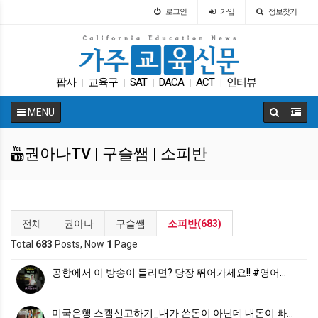
로그인
가입
정보찾기
팝사
교육구
SAT
DACA
ACT
인터뷰
|
|
|
|
|
입학원서
교육뉴스
교육정책
학교급식
|
|
|
|
MENU
권아나TV | 구슬쌤 | 소피반
전체
권아나
구슬쌤
소피반(683)
Total
683
Posts, Now
1
Page
공항에서 이 방송이 들리면? 당장 뛰어가세요!! #영어…
미국은행 스캠신고하기_내가 쓴돈이 아닌데 내돈이 빠져나…