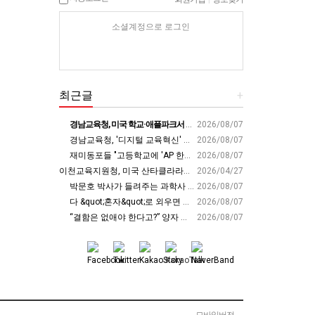
소셜계정으로 로그인
최근글
+
경남교육청, 미국 학교·애플파크서 AI 교육 해법 찾는다 - 스트레이트뉴스
2026/08/07
경남교육청, '디지털 교육혁신' 유공 교원 24명 미국 연수 - 연합뉴스
2026/08/07
재미동포들 "고등학교에 'AP 한국어' 도입하라“ - 재외동포신문
2026/08/07
이천교육지원청, 미국 산타클라라와 국제교육교류 파트너십 회의 개최:경인투데이뉴스 - 경인투데이뉴스
2026/04/27
박문호 박사가 들려주는 과학사 속 결정적 순간들! 직관을 뛰어넘는 과학적 통찰 : 생각하는 청소년을 위한 과학 시리즈 1부(feat.박문호 박사)
2026/08/07
다 &quot;혼자&quot;로 외우면 틀려요. Alone????By myself????On my own
2026/08/07
“결함은 없애야 한다고?” 양자 연구자가 밝힌 신비: 없애려던 흠이 무기가 되는 방법 | 이정현 KIST 양자기술연구단 선임연구원 | 양자 컴퓨터 인생 | 세바시 2121회
2026/08/07
모바일버전