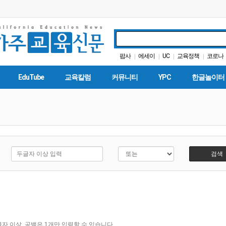
팝사
에세이
UC
교육정책
코로나
|
|
|
|
가주교육부
교육구
매그닛
|
|
|
EduTube
교육칼럼
커뮤니티
YPC
한글놀이터
검색
자 이상, 공백은 1개만 입력할 수 있습니다.