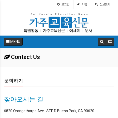
로그인
가입
정보찾기
특별활동
가주교육신문
에세이
원서
|
|
|
교육뉴스
코로나
교육구
LA교육구
대입
|
|
|
|
|
MENU
대학원
|
Contact Us
문의하기
찾아오시는 길
6820 Orangethorpe Ave., STE D Buena Park, CA 90620