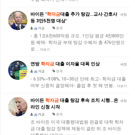
바이든 "
학자금
대출 추가 탕감…교사·간호사
새창
등 3만5천명 대상"
가교
전국
- 총 1조6천600억원 규모…1인당 평균 4천800만
원 혜택- 학자금 부채 탕감 수혜자 총 476만명으
로 …
더보기
연방
학자금
대출 이자율 대폭 인상
새창
가교
전국
- 6.53%~9.08%, 10~30년 만에 최고- 학자금 대출
여부 신중히 결정해야- 졸업 후 첫 해 연봉…
더보기
바이든
학자금
대출 탕감 후속 조치 시행…온
새창
라인 신청 시작
가교
전국
조 바이든 미국 대통령대법원 판결로 대학 학자
금 대출 탕감 정책에 제동이 걸린 뒤 조 바이든