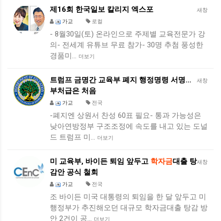
제16회 한국일보 칼리지 엑스포
새창
가교
로컬
- 8월30일(토) 온라인으로 주제별 교육전문가 강
의- 전세계 유튜브 무료 참가- 30명 추첨 풍성한
경품미…
더보기
트럼프 금명간 교육부 폐지 행정명령 서명…
새창
부처급은 처음
가교
전국
-폐지엔 상원서 찬성 60표 필요- 통과 가능성은
낮아연방정부 구조조정에 속도를 내고 있는 도널
드 트럼프 미…
더보기
미 교육부, 바이든 퇴임 앞두고
학자금
대출 탕
새창
감안 공식 철회
가교
전국
조 바이든 미국 대통령의 퇴임을 한 달 앞두고 미
행정부가 추진해오던 대규모 학자금대출 탕감 방
안 2건이 공…
더보기