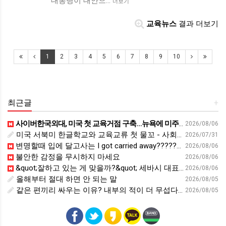
대통령이 대안으…
더보기
교육뉴스
결과 더보기
1
2
3
4
5
6
7
8
9
10
최근글
+
사이버한국외대, 미국 첫 교육거점 구축…뉴욕에 미주글로벌센터 개소 - 재외동포신문
2026/08/06
미국 서북미 한글학교와 교육교류 첫 물꼬 - 사회적경제뉴스
2026/07/31
변명할때 입에 달고사는 I got carried away????????
2026/08/06
불안한 감정을 무시하지 마세요
2026/08/06
&quot;잘하고 있는 게 맞을까?&quot; 세바시 대표가 비교 지옥에서 탈출한 방법 [#세바시45 에디토리얼 ep.2]
2026/08/06
올해부터 절대 하면 안 되는 말
2026/08/05
같은 편끼리 싸우는 이유? 내부의 적이 더 무섭다? 인간이 갈등을 빚는 이유ㅣ최재천의 아마존
2026/08/05