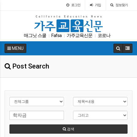
로그인
가입
정보찾기
매그닛 스쿨
Fafsa
가주교육신문
코로나
|
|
|
팝사
차터스쿨
DACA
트럼프
대입
|
|
|
|
|
MENU
학자금
|
Post Search
검색