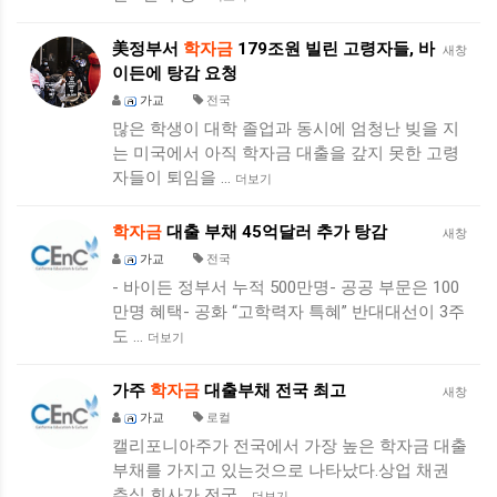
美정부서
학자금
179조원 빌린 고령자들, 바
새창
이든에 탕감 요청
가교
전국
많은 학생이 대학 졸업과 동시에 엄청난 빚을 지
는 미국에서 아직 학자금 대출을 갚지 못한 고령
자들이 퇴임을 …
더보기
학자금
대출 부채 45억달러 추가 탕감
새창
가교
전국
- 바이든 정부서 누적 500만명- 공공 부문은 100
만명 혜택- 공화 “고학력자 특혜” 반대대선이 3주
도 …
더보기
가주
학자금
대출부채 전국 최고
새창
가교
로컬
캘리포니아주가 전국에서 가장 높은 학자금 대출
부채를 가지고 있는것으로 나타났다.상업 채권
추심 회사가 전국…
더보기