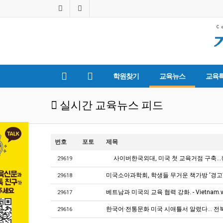
학원찾기
교육뉴스
교육
실시간 교육뉴스 피드
번호
포토
제목
사이버한국외대, 미국 첫 교육거점 구축…
29619
미국소아과학회, 학생들 무거운 책가방 ‘경고’
29618
베트남과 미국의 교육 협력 강화. - Vietnam.
29617
한국어·전통문화 미국 시애틀서 알렸다… 전북
29616