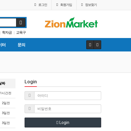
로그인
회원
가입
정보찾기
학자금
교육구
|
|
휴교
|
이터
문의
Login
날짜
1시간전
2일전
3일전
Login
3일전