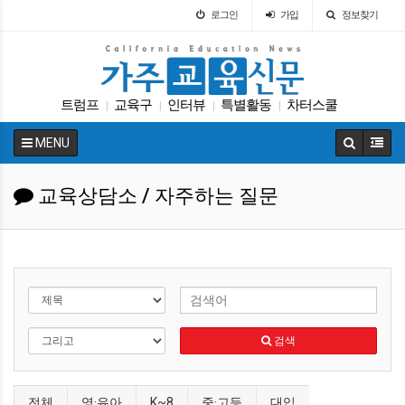
로그인
가입
정보찾기
트럼프
교육구
인터뷰
특별활동
차터스쿨
|
|
|
|
학교급식
대입
학자금
Fafsa
봉사활동
|
|
|
|
|
MENU
교육상담소 / 자주하는 질문
검색
전체
영·유아
K~8
중·고등
대입