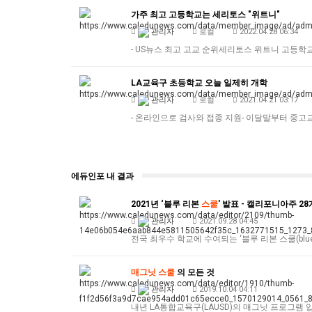
가주 최고 고등학교는 세리토스 "위트니"
관리자
로컬
2022.04.28 06:34
- US뉴스 최고 고교 순위세리토스 위트니 고등
LA교육구 초등학교 오늘 일제히 개학
관리자
로컬
2021.04.21 03:17
- 온라인으로 검사와 접종 지원- 이달말부터 중고교
에듀인포 내 결과
2021년 ‘블루 리본
스쿨
' 발표 - 캘리포니아주 2
관리자
2021.09.28 04:45
전국 최우수 학교에 수여되는 ‘블루 리본 스쿨(blue 
매그닛
스쿨
의 모든 것
관리자
2019.10.04 04:11
내년 LA통합교육구(LAUSD)의 매그닛 프로그램 