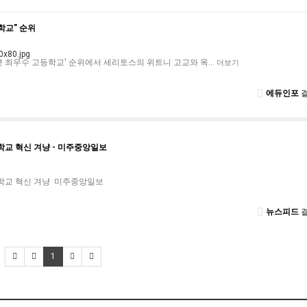
학교” 순위
9년 최우수 고등학교' 순위에서 세리토스의 위트니 고교와 옥…
더보기
에듀인포
결
 학교 혁신 겨냥 - 미주중앙일보
 학교 혁신 겨냥 미주중앙일보
뉴스피드
결
1