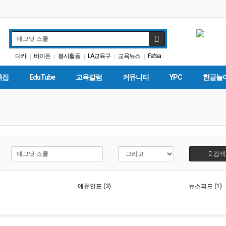
다카
바이든
봉사활동
LA교육구
교육뉴스
Fafsa
|
|
|
|
|
가주교육부
학자금
휴교
매그닛 스쿨
|
|
|
|
특집
EduTube
교육칼럼
커뮤니티
YPC
한글놀
검색
)
에듀인포 (3)
뉴스피드 (1)