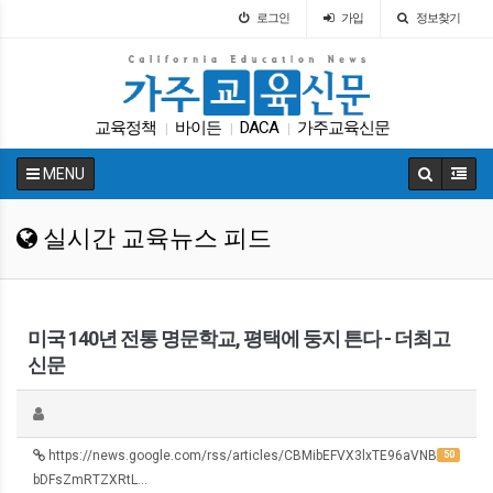
로그인
가입
정보찾기
교육정책
바이든
DACA
가주교육신문
|
|
|
교육구
휴교
UC
ACT
다카
SAT
|
|
|
|
|
|
MENU
실시간 교육뉴스 피드
미국 140년 전통 명문학교, 평택에 둥지 튼다 - 더최고
신문
https://news.google.com/rss/articles/CBMibEFVX3lxTE96aVNB
50
bDFsZmRTZXRtL…