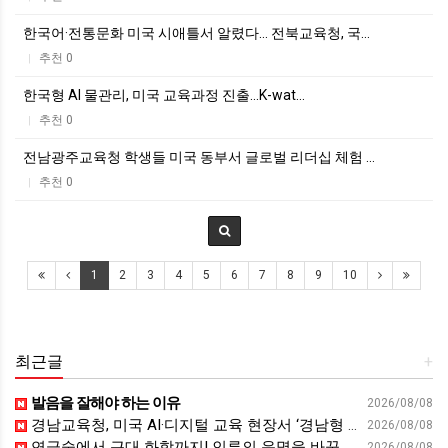
한국어·전통문화 미국 시애틀서 알렸다… 전북교육청, 국…
추천 0
|
한국형 AI 물관리, 미국 교육과정 진출...K-wat…
추천 0
|
전남광주교육청 학생들 미국 동부서 글로벌 리더십 체험 …
추천 0
|
1
2
3
4
5
6
7
8
9
10
최근글
+
발음을 잘해야 하는 이유
2026/08/08
경남교육청, 미국 AI·디지털 교육 현장서 ‘경남형 해법’ 찾는다 - 뉴스프리존
2026/08/08
연금술에서 근대 화학까지! 인류의 운명을 바꾼 위대한 발견 : 생각하는 청소년을 위한 과학 시리즈 2부(feat.박문호 박사)
2026/08/08