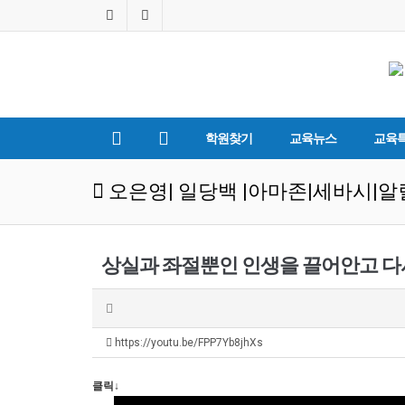
학원찾기
교육뉴스
교육
오은영| 일당백 |아마존|세바시|알
https://youtu.be/FPP7Yb8jhXs
클릭↓