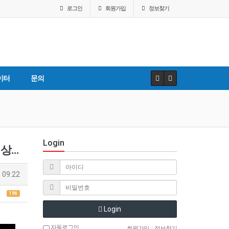
로그인
회원
가입
정보찾기
이터
문의
Login
상실과 좌절뿐인 인생을 끌어안고 다시 일어나 살아가는 법 | 서동주 변호사, 작가 | 관계 상처 행복 삶 사랑 | 잠바시 2회…
 09:22
196
Login
자동로그인
회원가입
|
정보찾기