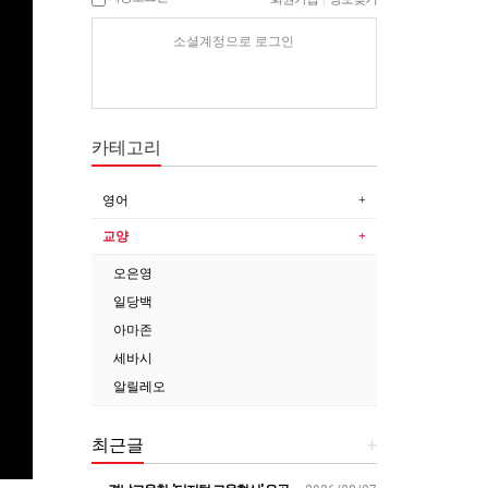
소셜계정으로 로그인
카테고리
영어
교양
오은영
일당백
아마존
세바시
알릴레오
최근글
+