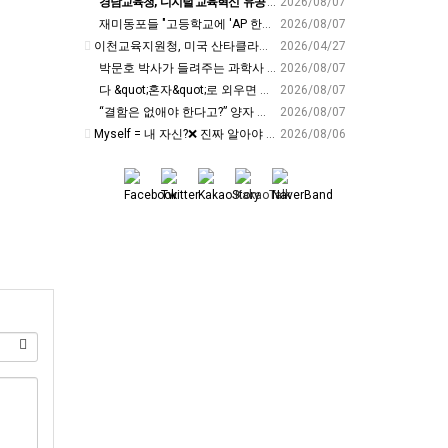
경남교육청, '디지털 교육혁신' 유공 교원 24명 미국 연수 - 연합뉴스
2026/08/07
재미동포들 "고등학교에 'AP 한국어' 도입하라“ - 재외동포신문
2026/08/07
이천교육지원청, 미국 산타클라라와 국제교육교류 파트너십 회의 개최:경인투데이뉴스 - 경인투데이뉴스
2026/04/27
박문호 박사가 들려주는 과학사 속 결정적 순간들! 직관을 뛰어넘는 과학적 통찰 : 생각하는 청소년을 위한 과학 시리즈 1부(feat.박문호 박사)
2026/08/07
다 &quot;혼자&quot;로 외우면 틀려요. Alone????By myself????On my own
2026/08/07
“결함은 없애야 한다고?” 양자 연구자가 밝힌 신비: 없애려던 흠이 무기가 되는 방법 | 이정현 KIST 양자기술연구단 선임연구원 | 양자 컴퓨터 인생 | 세바시 2121회
2026/08/07
Myself = 내 자신?❌ 진짜 알아야 할 뜻????
2026/08/06