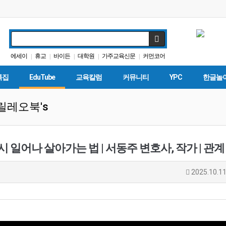
에세이
휴교
바이든
대학원
가주교육신문
커먼코어
|
|
|
|
|
다카
ACT
학자금
입학원서
|
|
|
|
특집
EduTube
교육칼럼
커뮤니티
YPC
한글놀
릴레오북's
2025.10.11