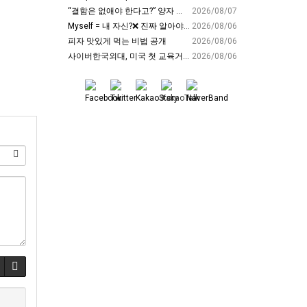
“결함은 없애야 한다고?” 양자 연구자가 밝힌 신비: 없애려던 흠이 무기가 되는 방법 | 이정현 KIST 양자기술연구단 선임연구원 | 양자 컴퓨터 인생 | 세바시 2121회
2026/08/07
Myself = 내 자신?❌ 진짜 알아야 할 뜻????
2026/08/06
피자 맛있게 먹는 비법 공개
2026/08/06
사이버한국외대, 미국 첫 교육거점 구축…뉴욕에 미주글로벌센터 개소 - 재외동포신문
2026/08/06