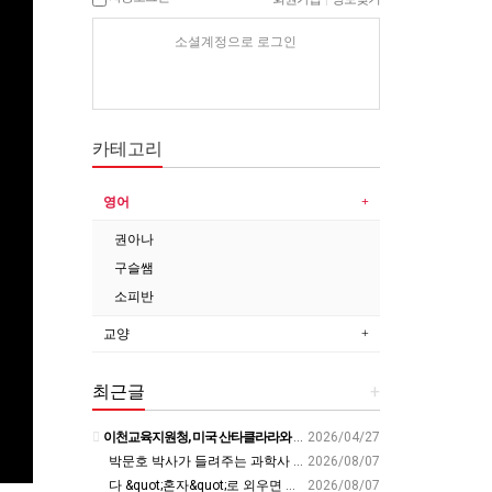
소셜계정으로 로그인
카테고리
영어
권아나
구슬쌤
소피반
교양
최근글
+
이천교육지원청, 미국 산타클라라와 국제교육교류 파트너십 회의 개최:경인투데이뉴스 - 경인투데이뉴스
2026/04/27
박문호 박사가 들려주는 과학사 속 결정적 순간들! 직관을 뛰어넘는 과학적 통찰 : 생각하는 청소년을 위한 과학 시리즈 1부(feat.박문호 박사)
2026/08/07
다 &quot;혼자&quot;로 외우면 틀려요. Alone????By myself????On my own
2026/08/07