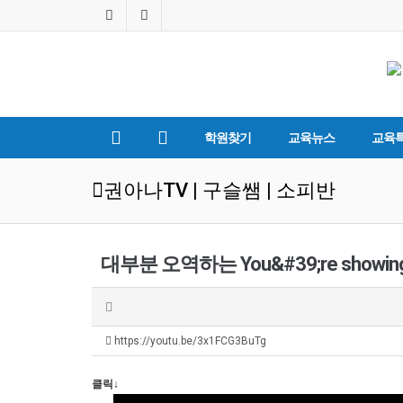
학원찾기
교육뉴스
교육
권아나TV | 구슬쌤 | 소피반
대부분 오역하는 You&#39;re showing
https://youtu.be/3x1FCG3BuTg
클릭↓