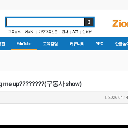
교육뉴스
에세이
가주교육신문
원서
ACT
인터뷰
|
|
|
|
|
SAT
학교급식
입학원서
팝사
|
|
|
|
특집
EduTube
교육칼럼
커뮤니티
YPC
한글놀
 me up????????(구동사 show)
2026.04.14