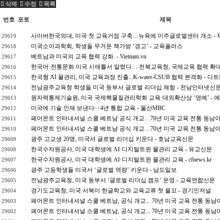
삭제
수정
목록
번호
포토
제목
사이버한국외대, 미국 첫 교육거점 구축…뉴욕에 미주글로벌센터 개소 -
29619
미국소아과학회, 학생들 무거운 책가방 ‘경고’ - 교육플러스
29618
베트남과 미국의 교육 협력 강화. - Vietnam.vn
29617
한국어·전통문화 미국 시애틀서 알렸다… 전북교육청, 국제교육 협력 확대
29616
한국형 AI 물관리, 미국 교육과정 진출...K-water-CSUB 협력 본격화 - 디트
29615
전남광주교육청 학생들 미국 동부서 글로벌 리더십 체험 - 전남인터넷신
29614
원자력통제기술원, 미국 국제핵물질관리학회 교육·대외확산상 ‘영예’ -
29613
미국에 기술 인재 보낸다‥4년 통합 교육 - 울산MBC
29612
페어몬트 인터내셔널 스쿨 베트남 공식 개교…70년 미국 교육 전통 동남아
29611
페어몬트 인터내셔널 스쿨 베트남 공식 개교…70년 미국 교육 전통 동남아
29610
광주 고교생 20명, 미국서 글로벌 리더십 키운다 - 호남교육신문
29609
한국수자원공사, 미국 대학생에 AI·디지털트윈 물관리 교육 - 유교신문
29608
한국수자원공사, 미국 대학생에 AI·디지털트윈 물관리 교육 - cfnews.kr
29607
광주 고등학생들 미국서 ‘글로벌 역량’ 키운다 - 남도일보
29606
전남광주교육청, 미국 동부서 ‘글로벌 리더십 캠프’ 운영 - 교육연합신문
29605
경기도교육청, 미국 서북미 한글학교와 교육교류 첫 물꼬 - 경기인저널
29604
페어몬트 인터내셔널 스쿨 베트남, 공식 개교... 70년 미국 교육 전통 동
29603
페어몬트 인터내셔널 스쿨 베트남, 공식 개교... 70년 미국 교육 전통 동남아시
29602