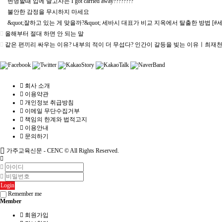
변명할때 입에 달고사는 I got carried away????????
불안한 감정을 무시하지 마세요
&quot;잘하고 있는 게 맞을까?&quot; 세바시 대표가 비교 지옥에서 탈출한 방법 [#세
올해부터 절대 하면 안 되는 말
같은 편끼리 싸우는 이유? 내부의 적이 더 무섭다? 인간이 갈등을 빚는 이유ㅣ최재
회사 소개
이용약관
개인정보 취급방침
이메일 무단수집거부
책임의 한계와 법적고지
이용안내
문의하기
가주교육신문 - CENC ©
All Rights Reserved.
Login
Remember me
Member
회원가입