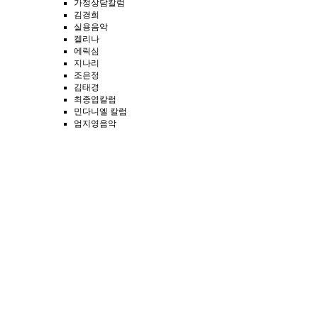
가정상담칼럼
김경희
실용음악
켈리나
에릭심
지나리
조은정
김태경
최종엽칼럼
민다니엘 칼럼
엄지영음악