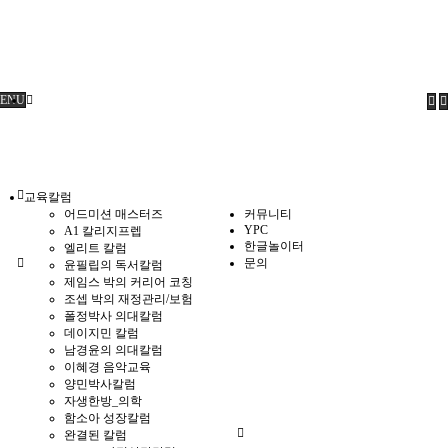
ENU
교육칼럼
어드미션 매스터즈
커뮤니티
YPC
A1 칼리지프렙
한글놀이터
엘리트 칼럼
문의
윤필립의 독서칼럼
제임스 박의 커리어 코칭
조셉 박의 재정관리/보험
폴정박사 의대칼럼
데이지민 칼럼
남경윤의 의대칼럼
이혜경 음악교육
양민박사칼럼
자생한방_의학
함소아 성장칼럼
완결된 칼럼