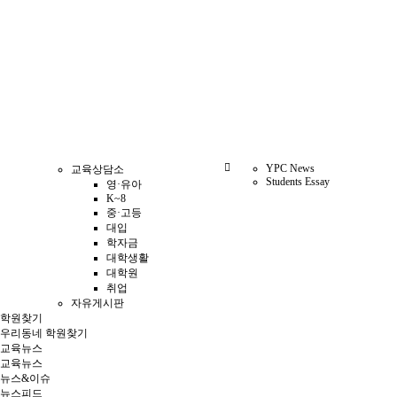
YPC News
교육상담소
Students Essay
영·유아
K~8
중·고등
대입
학자금
대학생활
대학원
취업
자유게시판
학원찾기
우리동네 학원찾기
교육뉴스
교육뉴스
뉴스&이슈
뉴스피드