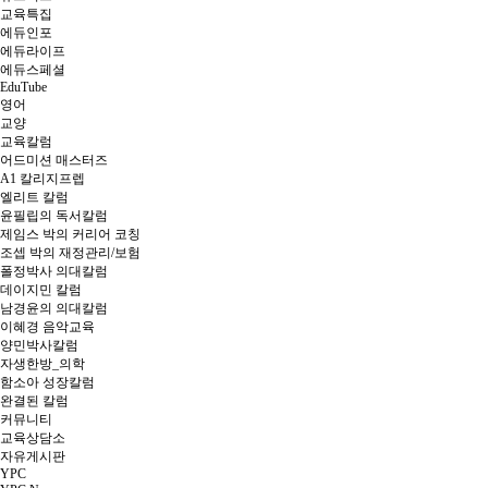
교육특집
에듀인포
에듀라이프
에듀스페셜
EduTube
영어
교양
교육칼럼
어드미션 매스터즈
A1 칼리지프렙
엘리트 칼럼
윤필립의 독서칼럼
제임스 박의 커리어 코칭
조셉 박의 재정관리/보험
폴정박사 의대칼럼
데이지민 칼럼
남경윤의 의대칼럼
이혜경 음악교육
양민박사칼럼
자생한방_의학
함소아 성장칼럼
완결된 칼럼
커뮤니티
교육상담소
자유게시판
YPC