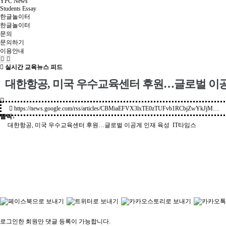
YPC News
Students Essay
한글놀이터
한글놀이터
문의
문의하기
이용안내
실시간 교육뉴스 피드
대한항공, 미국 우수교육센터 후원…글로벌 이공계
https://news.google.com/rss/articles/CBMiaEFVX3lxTE0zTUFvb1RCbjZwYkJjM…
클릭↓
대한항공, 미국 우수교육센터 후원…글로벌 이공계 인재 육성
IT타임스
로그인한 회원만 댓글 등록이 가능합니다.