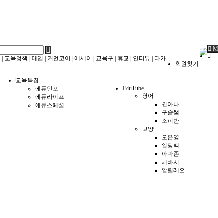
M
a
|
교육정책
|
대입
|
커먼코어
|
에세이
|
교육구
|
휴교
|
인터뷰
|
다카
학원찾기
교육특집
EduTube
에듀인포
영어
에듀라이프
권아나
에듀스페셜
구슬쌤
소피반
교양
오은영
일당백
아마존
세바시
알릴레오