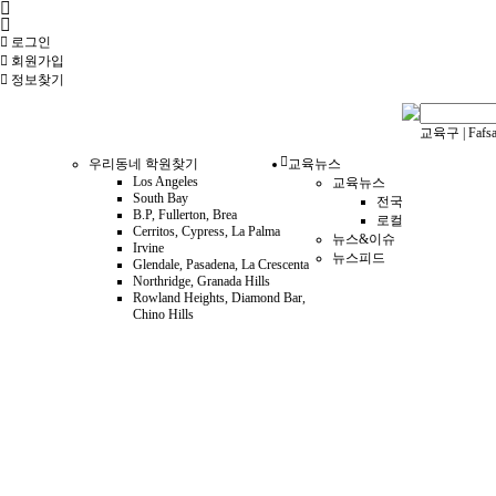
로그인
회원
가입
정보찾기
교육구
|
Fafs
우리동네 학원찾기
교육뉴스
Los Angeles
교육뉴스
South Bay
전국
B.P, Fullerton, Brea
로컬
Cerritos, Cypress, La Palma
뉴스&이슈
Irvine
뉴스피드
Glendale, Pasadena, La Crescenta
Northridge, Granada Hills
Rowland Heights, Diamond Bar,
Chino Hills