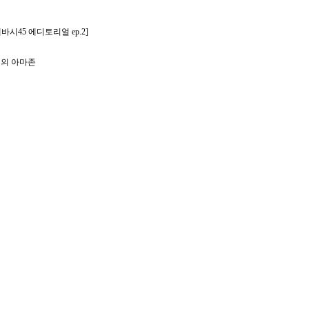
바시45 에디토리얼 ep.2]
천의 아마존