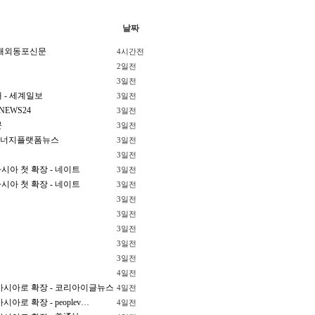
날짜
 재외동포신문
4시간전
2일전
3일전
 - 세계일보
3일전
NEWS24
3일전
문
3일전
 에너지플랫폼뉴스
3일전
3일전
시아 첫 확장 - 네이트
3일전
시아 첫 확장 - 네이트
3일전
3일전
3일전
3일전
3일전
3일전
4일전
남아시아로 확장 - 코리아이글뉴스
4일전
아로 확장 - peoplev…
4일전