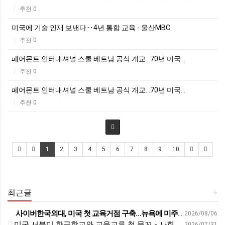
추천 0
|
미국에 기술 인재 보낸다‥4년 통합 교육 - 울산MBC
추천 0
|
페어몬트 인터내셔널 스쿨 베트남 공식 개교…70년 미국…
추천 0
|
페어몬트 인터내셔널 스쿨 베트남 공식 개교…70년 미국…
추천 0
|
1
2
3
4
5
6
7
8
9
10
최근글
+
사이버한국외대, 미국 첫 교육거점 구축…뉴욕에 미주글로벌센터 개소 - 재외동포신문
2026/08/06
미국 서북미 한글학교와 교육교류 첫 물꼬 - 사회적경제뉴스
2026/07/31