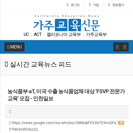
로그인
가입
정보찾기
UC
ACT
캘리포니아 교육부
가주교육부
|
|
|
교육구
차터스쿨
LA교육구
ACT
특별활동
|
|
|
|
|
MENU
SAT
|
실시간 교육뉴스 피드
농식품부·aT, 미국 수출 농식품업체 대상 ‘FSVP 전문가
교육’ 모집 - 인천일보
https://news.google.com/rss/articles/CBMiakFVX3lxTE9mQlFa
38
OTN0aVd5QkozQ…