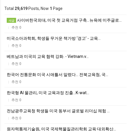
Total
29,619
Posts, Now
1
Page
사이버한국외대, 미국 첫 교육거점 구축…뉴욕에 미주글로…
새글
추천 0
|
미국소아과학회, 학생들 무거운 책가방 ‘경고’ - 교육…
추천 0
|
베트남과 미국의 교육 협력 강화. - Vietnam.v…
추천 0
|
한국어·전통문화 미국 시애틀서 알렸다… 전북교육청, 국…
추천 0
|
한국형 AI 물관리, 미국 교육과정 진출...K-wat…
추천 0
|
전남광주교육청 학생들 미국 동부서 글로벌 리더십 체험 …
추천 0
|
원자력통제기술원, 미국 국제핵물질관리학회 교육·대외확산…