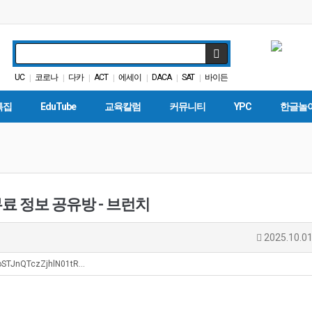
UC
코로나
다카
ACT
에세이
DACA
SAT
바이든
|
|
|
|
|
|
|
봉사활동
학교급식
|
|
특집
EduTube
교육칼럼
커뮤니티
YPC
한글놀
료 정보 공유방 - 브런치
2025.10.01
9oSTJnQTczZjhlN01tR…