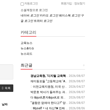
자동로그인
회원가입
|
정보찾기
소셜계정으로 로그인
네이버
로그인
카카오
로그인
페이스북
로그인
구
글
로그인
트위터
로그인
카테고리
교육뉴스
뉴스&이슈
뉴스피드
최근글
+
경남교육청, '디지털 교육혁신' 유공 교원 24명 미국 연수 - 연합뉴스
2026/08/07
재미동포들 "고등학교에 'AP 한국어' 도입하라“ - 재외동포신문
2026/08/07
이천교육지원청, 미국 산타클라라와 국제교육교류 파트너십 회의 개최:경인투데이뉴스 - 경인투데이뉴스
2026/04/27
목록
박문호 박사가 들려주는 과학사 속 결정적 순간들! 직관을 뛰어넘는 과학적 통찰 : 생각하는 청소년을 위한 과학 시리즈 1부(feat.박문호 박사)
2026/08/07
다 &quot;혼자&quot;로 외우면 틀려요. Alone????By myself????On my own
2026/08/07
“결함은 없애야 한다고?” 양자 연구자가 밝힌 신비: 없애려던 흠이 무기가 되는 방법 | 이정현 KIST 양자기술연구단 선임연구원 | 양자 컴퓨터 인생 | 세바시 2121회
2026/08/07
날짜
Myself = 내 자신?❌ 진짜 알아야 할 뜻????
2026/08/06