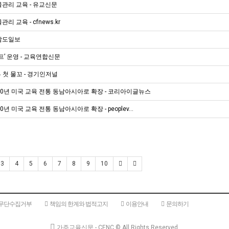
관리 교육 - 유교신문
교육 - cfnews.kr
 남도일보
’ 운영 - 교육연합신문
첫 물꼬 - 경기인저널
 70년 미국 교육 전통 동남아시아로 확장 - 코리아이글뉴스
년 미국 교육 전통 동남아시아로 확장 - peoplev…
3
4
5
6
7
8
9
10
 무단수집거부
책임의 한계와 법적고지
이용안내
문의하기
가주교육신문 - CENC ©
All Rights Reserved.