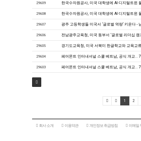
한국수자원공사, 미국 대학생에 AI·디지털트윈 물
29609
한국수자원공사, 미국 대학생에 AI·디지털트윈 물관리 
29608
광주 고등학생들 미국서 ‘글로벌 역량’ 키운다 -
29607
전남광주교육청, 미국 동부서 ‘글로벌 리더십 캠프
29606
경기도교육청, 미국 서북미 한글학교와 교육교류 
29605
페어몬트 인터내셔널 스쿨 베트남, 공식 개교...
29604
페어몬트 인터내셔널 스쿨 베트남, 공식 개교... 70
29603
1
2
회사 소개
이용약관
개인정보 취급방침
이메일