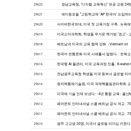
경남교육청, '디지털 교육혁신' 유공 교원 24명
29622
재미동포들 "고등학교에 'AP 한국어' 도입하라
29621
사이버한국외대, 미국 첫 교육거점 구축…뉴욕에
29620
미국소아과학회, 학생들 무거운 책가방 ‘경고’ -
29619
베트남과 미국의 교육 협력 강화. - Vietnam.vn
29618
한국어·전통문화 미국 시애틀서 알렸다… 전북교육
29617
한국형 AI 물관리, 미국 교육과정 진출...K-water
29616
전남광주교육청 학생들 미국 동부서 글로벌 리더
29615
원자력통제기술원, 미국 국제핵물질관리학회 교육
29614
미국에 기술 인재 보낸다‥4년 통합 교육 - 울산
29613
페어몬트 인터내셔널 스쿨 베트남 공식 개교…70
29612
페어몬트 인터내셔널 스쿨 베트남 공식 개교…70
29611
광주 고교생 20명, 미국서 글로벌 리더십 키운다
29610