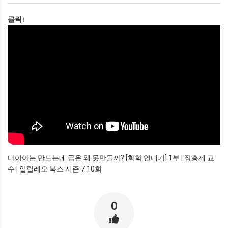
클릭↓
다이아는 만드는데 금은 왜 못만들까? [화학 연대기] 1부 | 장홍제 교
수 | 알릴레오 북스 시즌 7 10회
0