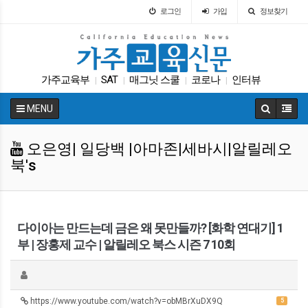
로그인
가입
정보찾기
가주교육부
SAT
매그닛 스쿨
코로나
인터뷰
|
|
|
|
차터스쿨
바이든
봉사활동
교육정책
|
|
|
|
MENU
특별활동
|
오은영| 일당백 |아마존|세바시|알릴레오
북's
다이아는 만드는데 금은 왜 못만들까? [화학 연대기] 1
부 | 장홍제 교수 | 알릴레오 북스 시즌 7 10회
https://www.youtube.com/watch?v=obMBrXuDX9Q
5