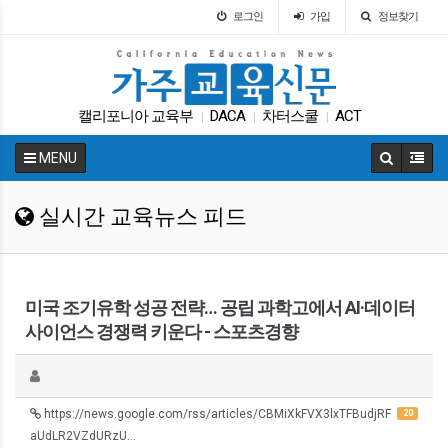
로그인
가입
정보찾기
캘리포니아 교육부
DACA
차터스쿨
ACT
|
|
|
특별활동
인터뷰
교육구
교육뉴스
휴교
|
|
|
|
|
MENU
봉사활동
|
실시간 교육뉴스 피드
미국 조기유학 성공 전략… 공립 과학고에서 AI·데이터
사이언스 경쟁력 키운다 - 스포츠경향
https://news.google.com/rss/articles/CBMiXkFVX3lxTFBudjRF
20
aUdLR2VZdURzU…