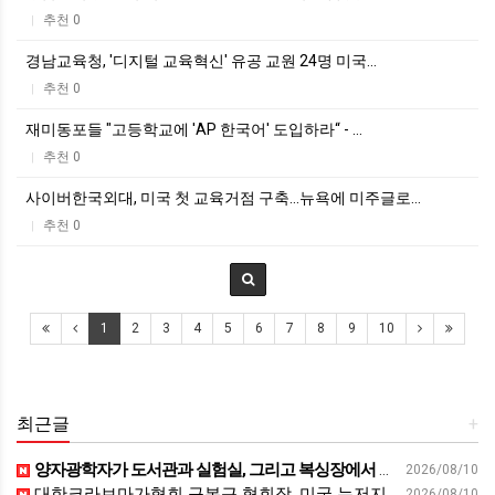
추천 0
|
경남교육청, '디지털 교육혁신' 유공 교원 24명 미국…
추천 0
|
재미동포들 "고등학교에 'AP 한국어' 도입하라“ - …
추천 0
|
사이버한국외대, 미국 첫 교육거점 구축…뉴욕에 미주글로…
추천 0
|
1
2
3
4
5
6
7
8
9
10
최근글
+
양자광학자가 도서관과 실험실, 그리고 복싱장에서 배운 것 | 김세정 성균관대학교 전자전기공학부 교수 | 퀀텀 양자 보안 독서 | 세바시 2122회
2026/08/10
대한크라브마가협회 구본근 협회장, 미국 뉴저지 지도자교육 실시 - 비욘드포스트
2026/08/10