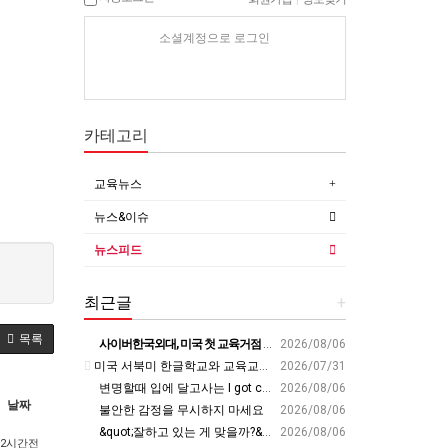
소셜계정으로 로그인
카테고리
교육뉴스
뉴스&이슈
뉴스피드
최근글
+
목록
사이버한국외대, 미국 첫 교육거점 구축…뉴욕에 미주글로벌센터 개소 - 재외동포신문
2026/08/06
미국 서북미 한글학교와 교육교류 첫 물꼬 - 사회적경제뉴스
2026/07/31
변명할때 입에 달고사는 I got carried away????????
2026/08/06
날짜
불안한 감정을 무시하지 마세요
2026/08/06
&quot;잘하고 있는 게 맞을까?&quot; 세바시 대표가 비교 지옥에서 탈출한 방법 [#세바시45 에디토리얼 ep.2]
2026/08/06
2시간전