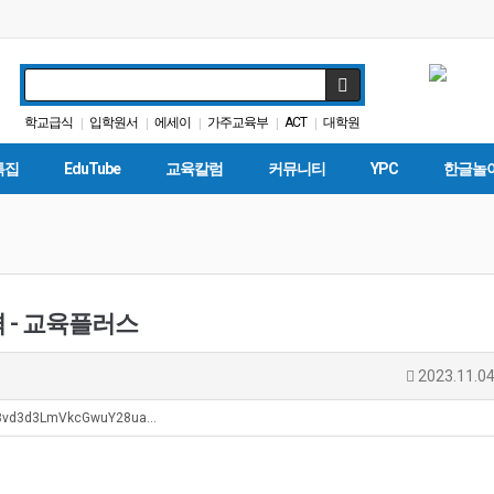
학교급식
입학원서
에세이
가주교육부
ACT
대학원
|
|
|
|
|
교육뉴스
교육구
트럼프
학자금
|
|
|
|
특집
EduTube
교육칼럼
커뮤니티
YPC
한글놀
 - 교육플러스
2023.11.04
Oi8vd3d3LmVkcGwuY28ua…