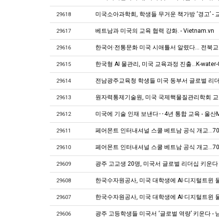
미국소아과학회, 학생들 무거운 책가방 ‘경고’ -
29618
베트남과 미국의 교육 협력 강화. - Vietnam.vn
29617
한국어·전통문화 미국 시애틀서 알렸다… 전북교육
29616
한국형 AI 물관리, 미국 교육과정 진출...K-water
29615
전남광주교육청 학생들 미국 동부서 글로벌 리더
29614
원자력통제기술원, 미국 국제핵물질관리학회 교육
29613
미국에 기술 인재 보낸다‥4년 통합 교육 - 울산
29612
페어몬트 인터내셔널 스쿨 베트남 공식 개교…70
29611
페어몬트 인터내셔널 스쿨 베트남 공식 개교…70
29610
광주 고교생 20명, 미국서 글로벌 리더십 키운다
29609
한국수자원공사, 미국 대학생에 AI·디지털트윈 물
29608
한국수자원공사, 미국 대학생에 AI·디지털트윈 물관리 
29607
광주 고등학생들 미국서 ‘글로벌 역량’ 키운다 -
29606