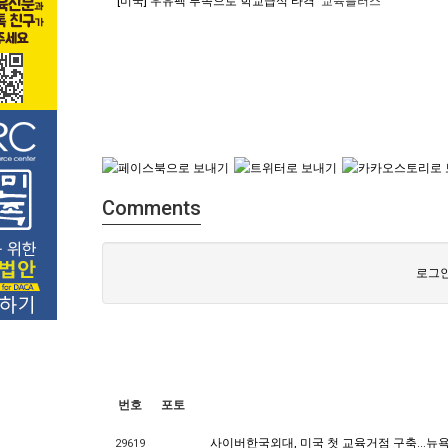
[미국] 우유팩 부족으로 학교급식 타격
교육플러스
Comments
로그인
번호
포토
사이버한국외대, 미국 첫 교육거점 구축…뉴욕
29619