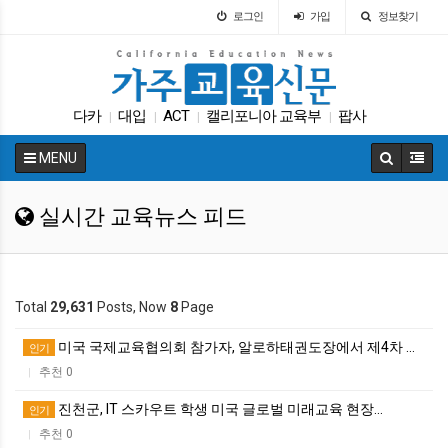
로그인
가입
정보찾기
다카
대입
ACT
캘리포니아 교육부
팝사
|
|
|
|
가주교육신문
학교급식
휴교
봉사활동
|
|
|
|
MENU
UC
|
실시간 교육뉴스 피드
Total
29,631
Posts, Now
8
Page
미국 국제교육협의회 참가자, 알로하태권도장에서 제4차 …
인기
추천 0
|
진천군, IT 스카우트 학생 미국 글로벌 미래교육 현장…
인기
추천 0
|