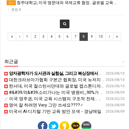
청주대학교, 미국 명문대와 국제교류 협정…글로벌 교육 …
인기
추천 0
|
1
2
3
4
5
6
7
8
9
10
최근글
+
양자광학자가 도서관과 실험실, 그리고 복싱장에서 배운 것 | 김세정 성균관대학교 전자전기공학부 교수 | 퀀텀 양자 보안 독서 | 세바시 2122회
2026/08/10
대한크라브마가협회 구본근 협회장, 미국 뉴저지 지도자교육 실시 - 비욘드포스트
2026/08/10
한서대, 미국 찰스턴서던대와 글로벌 캡스톤디자인 교육 운영 - 411개 대학을 연결하는 '힘'
2026/08/10
#&#39;억&#39;소리가나는 미국 병원비_90%가 모르는 이 중요한 단어는? #영어회화#영어표현 #영어공부
2026/08/09
미국 영주권, 미국 교육 시스템의 구조적 전제… 유학생 신분의 결정타 - fetv.co.kr
2026/02/23
영어 잘 하려면 Very 그만 쓰세요????‍♂️
2026/08/09
미국서 AI·디지털 기반 교육 방안 모색 - 경남매일
2026/08/09