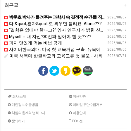
최근글
+
박문호 박사가 들려주는 과학사 속 결정적 순간들! 직관을 뛰어넘는 과학적 통찰 : 생각하는 청소년을 위한 과학 시리즈 1부(feat.박문호 박사)
2026/08/07
다 &quot;혼자&quot;로 외우면 틀려요. Alone????By myself????On my own
2026/08/07
“결함은 없애야 한다고?” 양자 연구자가 밝힌 신비: 없애려던 흠이 무기가 되는 방법 | 이정현 KIST 양자기술연구단 선임연구원 | 양자 컴퓨터 인생 | 세바시 2121회
2026/08/07
Myself = 내 자신?❌ 진짜 알아야 할 뜻????
2026/08/06
피자 맛있게 먹는 비법 공개
2026/08/06
사이버한국외대, 미국 첫 교육거점 구축…뉴욕에 미주글로벌센터 개소 - 재외동포신문
2026/08/06
미국 서북미 한글학교와 교육교류 첫 물꼬 - 사회적경제뉴스
2026/07/31
회사 소개
이용약관
개인정보 취급방침
이메일 무단수집거부
책임의 한계와 법적고지
이용안내
문의하기
PC버전