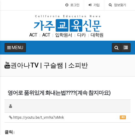
로그인
가입
정보찾기
ACT
ACT
입학원서
다카
대학원
|
|
|
|
캘리포니아 교육부
매그닛 스쿨
SAT
Fafsa
|
|
|
|
MENU
특별활동
|
권아나TV | 구슬쌤 | 소피반
영어로 품위있게 화내는법????(계속 참지마요)
https://youtu.be/t_vm9a7xMnk
40
클릭↓