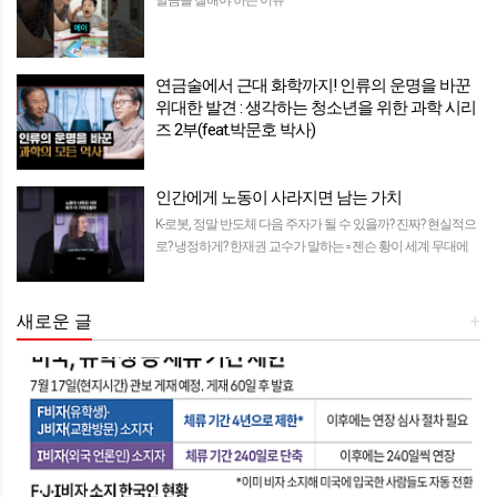
발음을 잘해야 하는 이유
연금술에서 근대 화학까지! 인류의 운명을 바꾼
위대한 발견 : 생각하는 청소년을 위한 과학 시리
즈 2부(feat.박문호 박사)
정영진 #정박 #이지선 #박문호박사 #과학 #화학 #독일 #훔볼
트 #리비히 보이지 않는 기체에서 시작된 근대 화학의 역사 : 생
인간에게 노동이 사라지면 남는 가치
각하는 ...
K-로봇, 정말 반도체 다음 주자가 될 수 있을까? 진짜? 현실적으
로? 냉정하게? 한재권 교수가 말하는 ▫️ 젠슨 황이 세계 무대에
서 ...
새로운 글
+