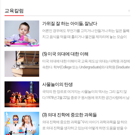
교육칼럼
+
가위질 잘 하는 아이들, 잘났다
어른인 경우에도 무언가를 고치거나 만들거나 하는 일은 둘째
치고 음식을 먹을 때 흘리거나 물건을 제자리에 놓는 모습이
어수선한 경우가 있다. 어쩌면 ‘월E’라는 영화 속에서 본, 화면
이 달린 의자에 앉아 있는 사람들의…
(5) 미국 의대에 대한 이해
미국 의대에 대한 이해미국 교육 제도상 의대는 대학원 과정에
속한다. 학부(College 또는 Undergraduate)와 대학원 (Graduate
School)으로 구성되어 있는 대학교(University) 시스템…
사물놀이의 탄생
국악의 한 장르로 여겨지는 사물놀이의 역사는 그리 길지 않
다.1978년 2월 22일 종로구 원서동에 위치한 공간사랑에서 남
사당패의 후예를 자처하는 김용배(쇠), 김덕수(장고), 최태현
(북), 이종대(징) 등 4명의 …
(3) 의대 진학에 중요한 과목들
의대 진학에 중요한 과목들“우리 아이가 과학과목을 잘 하므
로 의대 진학을 생각하고 있는데 어떻게 하면 도움을 받을 수
있나요?" 라는 질문은 필자가 부모들에게 가장 많이 받고 있는