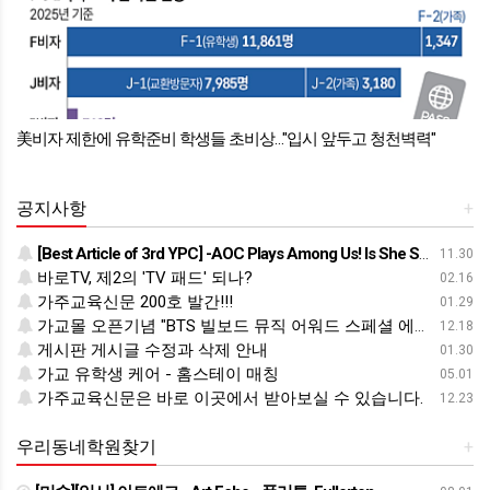
시 앞두고 청천벽력"
아이비리그 입학 자격, 실제로 무엇이 필요할까
공지사항
+
[Best Article of 3rd YPC] -AOC Plays Among Us! Is She Sus?
11.30
바로TV, 제2의 'TV 패드' 되나?
02.16
가주교육신문 200호 발간!!!
01.29
가교몰 오픈기념 "BTS 빌보드 뮤직 어워드 스페셜 에디션 매거진" 한정판 독점판매!!!
12.18
게시판 게시글 수정과 삭제 안내
01.30
가교 유학생 케어 - 홈스테이 매칭
05.01
가주교육신문은 바로 이곳에서 받아보실 수 있습니다.
12.23
우리동네학원찾기
+