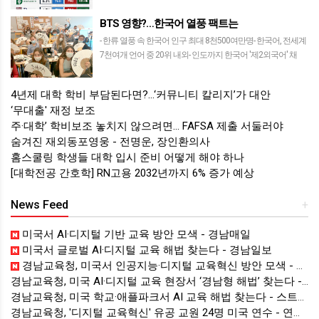
가장 높고 입학 경쟁이 치열한 대학들로 꼽힌다. 매년 수만 명
의 지원자가 지원하지만 …
BTS 영향?…한국어 열풍 팩트는
- 한류 열풍 속 한국어 인구 최대 8천500여만명- 한국어, 전세계
7천여개 언어 중 20위 내외- 인도까지 한국어 '제2외국어' 채
택…학과 개설도한류 열풍 등으로 전 세계에서 한국어를 쓰는
인구가 8천만명을 넘었…
4년제 대학 학비 부담된다면?…‘커뮤니티 칼리지’가 대안
‘무대출' 재정 보조
주·대학’ 학비보조 놓치지 않으려면… FAFSA 제출 서둘러야
숨겨진 재외동포영웅 - 전명운, 장인환의사
홈스쿨링 학생들 대학 입시 준비 어떻게 해야 하나
[대학전공 간호학] RN고용 2032년까지 6% 증가 예상
News Feed
+
미국서 AI·디지털 기반 교육 방안 모색 - 경남매일
미국서 글로벌 AI·디지털 교육 해법 찾는다 - 경남일보
경남교육청, 미국서 인공지능·디지털 교육혁신 방안 모색 - 웹이코노미
경남교육청, 미국 AI·디지털 교육 현장서 ‘경남형 해법’ 찾는다 - 뉴스프리존
경남교육청, 미국 학교·애플파크서 AI 교육 해법 찾는다 - 스트레이트뉴스
경남교육청, '디지털 교육혁신' 유공 교원 24명 미국 연수 - 연합뉴스