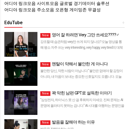
어디야 링크모음 사이트모음 글로벌 경기데이터 솔루션
어디야 링크모음 주소모음 오픈형 게이밍존 무결성
EduTube
+
영어 잘 하려면 Very 그만 쓰세요????‍♂️
New
강조할 때 습관처럼 very만 쓰게 되지 않나요? 오늘 영상을 통
해 평소 자주 쓰는 very interesting, very happy, very tired의 대체
표현을 ...
멘탈이 약해서 불안한 게 아니다
New
불안한 당신, 약한 사람이 아닙니다.” 불안은 없애야 할 감정이
아니라, 내 마음이 보내는 중요한 신호일지도 모릅니다. 오늘
세바시 ...
꽉 막힌 남편 GPT로 설득한 이야기
New
"삼성전자, 하이닉스 못 산 걸 후회하지 마세요. 진짜 문제는 AI
문명에 올라타지 못하는 겁니다." AI 시대를 여행하는 문명인을
위한 ...
발음을 잘해야 하는 이유
New