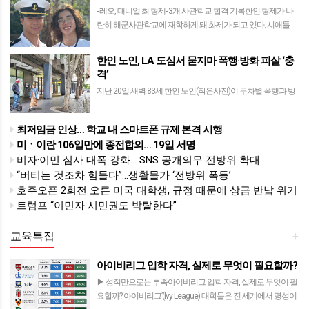
- 레오, 대니얼 최 형제- 3개 사관학교 합격 기록한인 형제가 나
란히 해군사관학교에 재학하게 돼 화제가 되고 있다. 시애틀
지역 벨뷰고교 졸업 예정자인 대니얼 최군이 최근 해군사관학
교 입학을 확정했다고 전해졌다. …
한인 노인, LA 도심서 묻지마 폭행·방화 피살 ‘충
격’
지난 20일 새벽 83세 한인 노인(작은사진)이 무차별 폭행과 방
화 피해를 당한 LA 다운타운 호프 스트릿 인근 6가 선상 도로변
현장 모습. [한국일보 박상혁 기자]- 양로병원 입소 다음날 실종-
최저임금 인상… 학교 내 스마트폰 규제 본격 시행
흑인 노숙자가 무…
미ㆍ이란 106일만에 종전합의… 19일 서명
비자·이민 심사 대폭 강화… SNS 공개의무 전방위 확대
“버티는 것조차 힘들다”…생활물가 ‘전방위 폭등’
호주오픈 2회전 오른 미국 대학생, 규정 때문에 상금 반납 위기
트럼프 “이민자 시민권도 박탈한다”
교육특집
+
아이비리그 입학 자격, 실제로 무엇이 필요할까?
▶ 성적만으로는 부족아이비리그 입학 자격, 실제로 무엇이 필
요할까?‘아이비리그’(Ivy League) 대학들은 전 세계에서 명성이