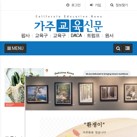
로그인
가입
정보찾기
팝사
교육구
교육구
DACA
트럼프
원서
|
|
|
|
|
ACT
대학원
대입
바이든
|
|
|
|
MENU