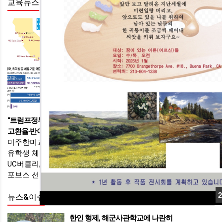
교육뉴스
+
UC 한인 합격자 역대 최다… 편입 급증
- 올 가을 3,873명 합격- 가주 출신 최다 선발- UCLA 합격률 10%
캘리포니아의 대표적인 주립대 시스템인 UC가 올 가을학기 캘
리포니아 출신 신입생을 역대 최대 규모로 선발한 가운데, 한
인 합격자 수도 역대…
美비자 제한에 유학준비 학생들 초비상…"입시
앞두고 청천벽력"
- 커뮤니티에 걱정 글 잇달아…"4년에서 연장 어려울듯, 졸업해
도 곧 돌아와야"- 준비생들, 미국에서 캐나다 학교로 방향 트는
움직임도도널드 트럼프 미국 행정부가 유학생의 체류 기간을
24
hrs ⓧ
ⓧ
“트럼프정부, 외국인 졸업생에 ‘美 취업수수료’ 10만 달러 검토”
최장 4년으로 제한하는 규정을 …
고환율·반이민 장벽에… 한인 유학생 급감
미주한미교육재단’으로 새롭게 탄생
유학생 체류 단속 강화…“OPT 사기 1만건”
UC버클리, 美대학 최초 한국어수업 83년만에 첫 한국학 졸업생
포브스 선정 ‘뉴 아이비’ 대학
2
뉴스&이슈
+
한인 형제, 해군사관학교에 나란히