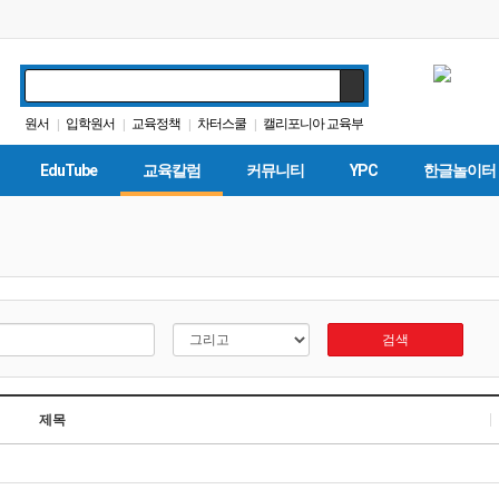
원서
입학원서
교육정책
차터스쿨
캘리포니아 교육부
|
|
|
|
DACA
교육구
휴교
가주교육신문
매그닛 스쿨
|
|
|
|
|
EduTube
교육칼럼
커뮤니티
YPC
한글놀이터
검색
제목