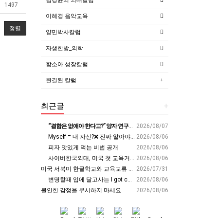
1497
이혜경 음악교육
정렬
양민박사칼럼
자생한방_의학
함소아 성장칼럼
완결된 칼럼
최근글
+
“결함은 없애야 한다고?” 양자 연구자가 밝힌 신비: 없애려던 흠이 무기가 되는 방법 | 이정현 KIST 양자기술연구단 선임연구원 | 양자 컴퓨터 인생 | 세바시 2121회
2026/08/07
Myself = 내 자신?❌ 진짜 알아야 할 뜻????
2026/08/06
피자 맛있게 먹는 비법 공개
2026/08/06
사이버한국외대, 미국 첫 교육거점 구축…뉴욕에 미주글로벌센터 개소 - 재외동포신문
2026/08/06
미국 서북미 한글학교와 교육교류 첫 물꼬 - 사회적경제뉴스
2026/07/31
변명할때 입에 달고사는 I got carried away????????
2026/08/06
불안한 감정을 무시하지 마세요
2026/08/06