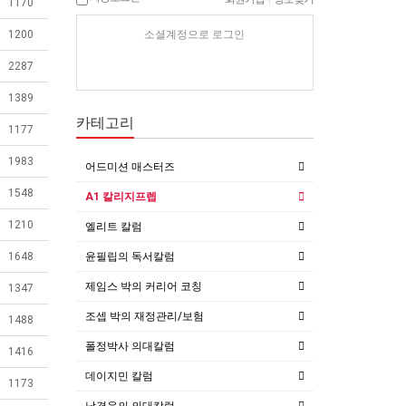
1170
소셜계정으로 로그인
1200
2287
1389
카테고리
1177
1983
어드미션 매스터즈
1548
A1 칼리지프렙
1210
엘리트 칼럼
윤필립의 독서칼럼
1648
제임스 박의 커리어 코칭
1347
조셉 박의 재정관리/보험
1488
폴정박사 의대칼럼
1416
데이지민 칼럼
1173
남경윤의 의대칼럼